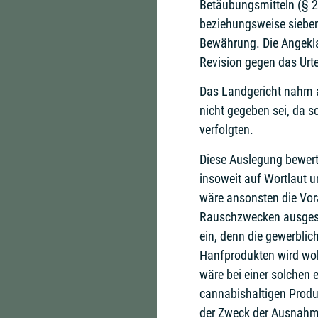
Betäubungsmitteln (§ 2
beziehungsweise sieben
Bewährung. Die Angeklag
Revision gegen das Urtei
Das Landgericht nahm a
nicht gegeben sei, da s
verfolgten.
Diese Auslegung bewert
insoweit auf Wortlaut 
wäre ansonsten die Vor
Rauschzwecken ausgesch
ein, denn die gewerbli
Hanfprodukten wird wo
wäre bei einer solchen
cannabishaltigen Produ
der Zweck der Ausnahm