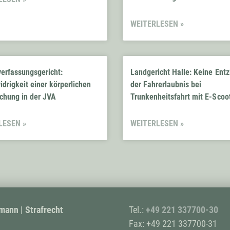
WEITERLESEN »
erfassungsgericht:
Landgericht Halle: Keine Ent
drigkeit einer körperlichen
der Fahrerlaubnis bei
chung in der JVA
Trunkenheitsfahrt mit E‑Scoo
LESEN »
WEITERLESEN »
mann | Strafrecht
Tel.:
+49
221 337700-30
Fax: +49 221 337700-31