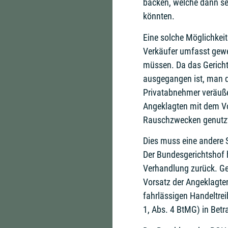
backen, welche dann s
könnten.
Eine solche Möglichkei
Verkäufer umfasst gewe
müssen. Da das Gericht
ausgegangen ist, man d
Privatabnehmer veräußer
Angeklagten mit dem Vo
Rauschzwecken genutzt
Dies muss eine andere
Der Bundesgerichtshof h
Verhandlung zurück. Ge
Vorsatz der Angeklagte
fahrlässigen Handeltrei
1, Abs. 4 BtMG) in Betr