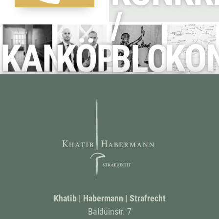
/
KANZLEI
KÖPFE
BLOG
KO
Khatib | Habermann | Strafrecht
Balduinstr. 7