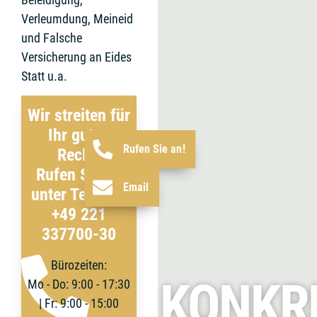
Verleumdung, Meineid
und Falsche
Versicherung an Eides
Statt u.a.
Wir streiten für
Ihr gutes
Rufen Sie an!
Recht!
Rufen Sie an
Email
unter Telefon:
+49 221
337700-30
Bürozeiten:
KONKR
Mo - Do: 9:00 - 17:30
| Fr: 9:00 - 15:00