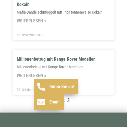
Kokain
Mafia-Bande schmuggelt mit Trick tonnenweise Kokain
WEITERLESEN »
12. November 2019
Millionenbetrug mit Range Rover Modellen
Millionenbetrug mit Range Rover Modellen
WEITERLESEN »
Rufen Sie an!
20. Oktober 2019
3
1
2
Email